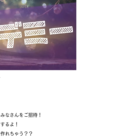
ー
にみなさんをご招待！
介するよ！
を作れちゃう？？