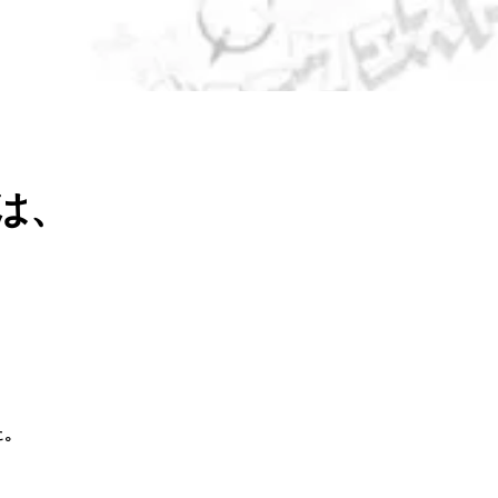
は、
た。