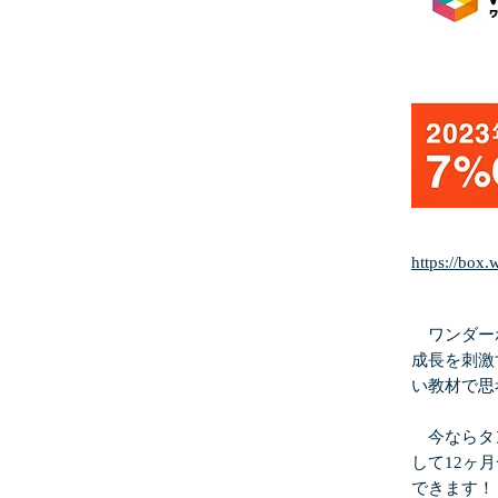
https://box
ワンダーボ
成長を刺激
い教材で思
今ならタ
して12ヶ
できます！