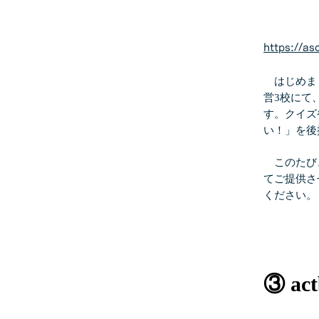
https://as
はじめまし
営3校にて
す。クイズ
い！」を後
このたび、
てご提供さ
ください。
③ a