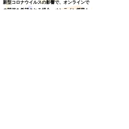
新型コロナウイルスの影響で、オンラインで
の開催を希望される場合、オンライン授業も
開催しています！
​パソコンやタブレットでご自宅から参加可能
なオンラインイベント！なかなかお友達と一
緒に遊べない今、オンラインで遊びながら探
究してみませんか？
出張イベント詳細はこちら