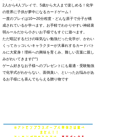
2人から4人プレイで、5歳から大人まで楽しめる！化学
の世界に子供が夢中になるカードゲーム！
一度のプレイは10〜20分程度・どんな原子で分子が構
成されているか学べます。お手軽でわかりやすい神経衰
弱ルールだから小さいお子様でもすぐに遊べます。
ただ暗記するだけの味気ない勉強だった化学が、かわい
くってカッコいいキャラクターが大暴れするカードバト
ルに大変身！理科への興味を育くみ、難しい言葉に親し
みがわいてきます(^^)
ゲーム好きなお子様へのプレゼントにも最適・受験勉強
で化学式がわからない、面倒臭い、といったお悩みがあ
るお子様にも喜んでもらえる贈り物です
楽天商品ぺージはこちら
Amazon商品ぺージはこちら
※アトモンプラスパープル単体では遊べ
ません！！