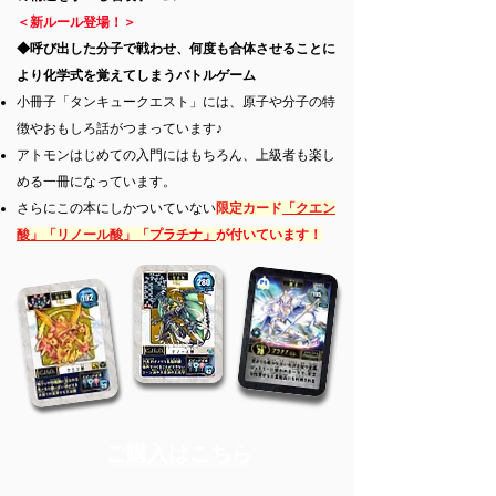
＜新ルール登場！＞
◆呼び出した分子で戦わせ、何度も合体させることに
より
化学式を覚えてしまうバトルゲーム
小冊子「タンキュークエスト」には、原子や分子の特
徴やおもしろ話がつまっています♪
アトモンはじめての入門にはもちろん、上級者も楽し
める一冊になっています。
さらにこの本にしかついていない
限定カード
「クエン
酸」「リノール酸」「
プラチナ」
が付いています！
ご購入はこちら